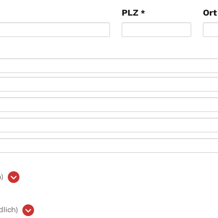
PLZ
Or
*
)
lich)