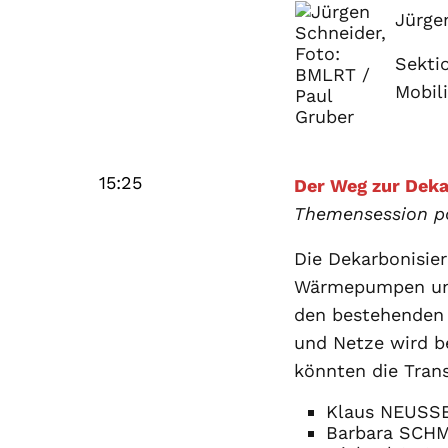
Jürge
Sekti
Mobil
15:25
Der Weg zur Deka
Themensession p
Die Dekarbonisie
Wärmepumpen und 
den bestehenden 
und Netze wird b
könnten die Trans
Klaus NEUSSER
Barbara SCHMI