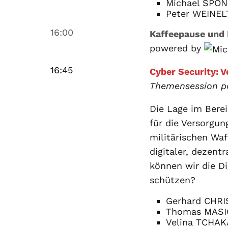
Michael SPONR
Peter WEINEL
16:00
Kaffeepause und 
powered by
16:45
Cyber Security: V
Themensession p
Die Lage im Berei
für die Versorgun
militärischen Wa
digitaler, dezent
können wir die Di
schützen?
Gerhard CHRIS
Thomas MASIC
Velina TCHAKA