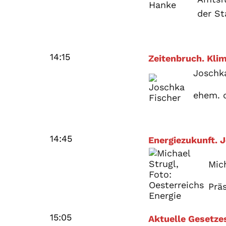
der St
14:15
Zeitenbruch. Kli
Joschk
ehem. 
14:45
Energiezukunft. J
Mic
Prä
15:05
Aktuelle Gesetz