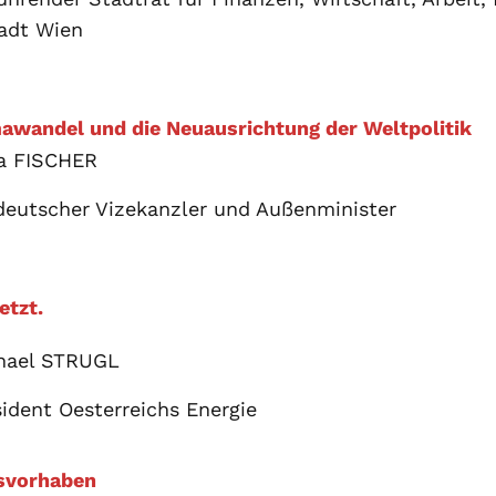
adt Wien
mawandel und die Neuausrichtung der Weltpolitik
a FISCHER
deutscher Vizekanzler und Außenminister
etzt.
hael STRUGL
sident Oesterreichs Energie
esvorhaben