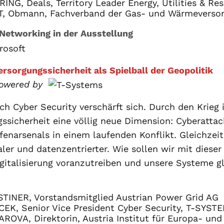
ING, Deals, Territory Leader Energy, Utilities & Re
T, Obmann, Fachverband der Gas- und Wärmevers
Networking in der Ausstellung
ersorgungssicherheit als Spielball der Geopolitik
owered by
ch Cyber Security verschärft sich. Durch den Krieg 
gssicherheit eine völlig neue Dimension: Cyberatta
ffenarsenals in einem laufenden Konflikt. Gleichze
raler und datenzentrierter. Wie sollen wir mit die
gitalisierung voranzutreiben und unsere Systeme gl
TINER, Vorstandsmitglied Austrian Power Grid AG
EK, Senior Vice President Cyber Security, T-SYST
ROVA, Direktorin, Austria Institut für Europa- und 