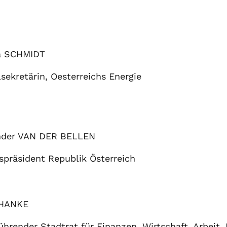
a SCHMIDT
sekretärin, Oesterreichs Energie
nder VAN DER BELLEN
präsident Republik Österreich
 HANKE
hrender Stadtrat für Finanzen, Wirtschaft, Arbeit,