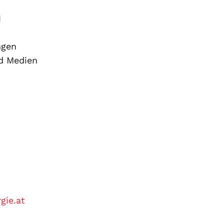
H
ngen
nd Medien
gie.at